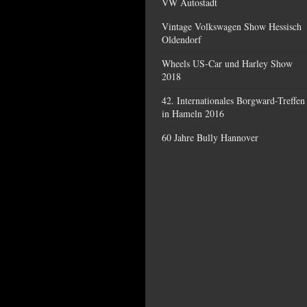
VW Autostadt
Vintage Volkswagen Show Hessisch
Oldendorf
Wheels US-Car und Harley Show
2018
42. Internationales Borgward-Treffen
in Hameln 2016
60 Jahre Bully Hannover