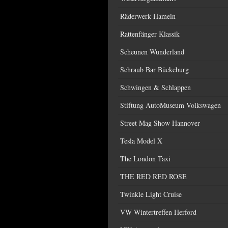
Räderwerk Hameln
Rattenfänger Klassik
Scheunen Wunderland
Schraub Bar Bückeburg
Schwingen & Schlappen
Stiftung AutoMuseum Volkswagen
Street Mag Show Hannover
Tesla Model X
The London Taxi
THE RED RED ROSE
Twinkle Light Cruise
VW Wintertreffen Herford