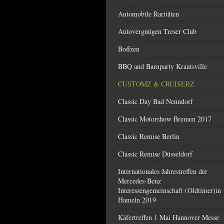
Automobile Raritäten
Autovergnügen Treser Club
Boffzen
BBQ and Barnparty Krautsville
CUSTOMZ & CRUISERZ
Classic Day Bad Nenndorf
Classic Motorshow Bremen 2017
Classic Remise Berlin
Classic Remise Düsseldorf
Internationales Jahrestreffen der
Mercedes-Benz
Interessengemeinschaft (Oldtimer)in
Hameln 2019
Käfertreffen 1 Mai Hannover Messe