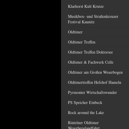
Klarhorst Kult Kruize
Musikbox- und Straßenkreuzer
Festival Kaunitz
Oldtimer
Oldtimer Treffen
Oldtimer Treffen Doktorsee
Oldtimer & Fachwerk Celle
Oldtimer am Großen Weserbogen
Oldtimertreffen Hefehof Hameln
Pyrmonter Wirtschaftswunder
PS Speicher Einbeck
Rock around the Lake
Rintelner Oldtimer
Weserberglandfahrt