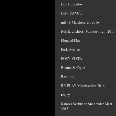
Los Tumpolos
Let`s DANCE
mit 18 Maschseefest 2016
Nils Brunkhorst Musikzentrum 2017
Plugand Play
Park Avenue
ROSY VISTA
Ronnie & Clyde
Realtime
RE-PLAY Maschseefest 2016
reejoy
Ramses Seebühne Steinhuder Meer
2015