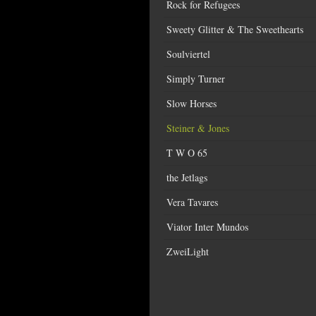
Rock for Refugees
Sweety Glitter & The Sweethearts
Soulviertel
Simply Turner
Slow Horses
Steiner & Jones
T W O 65
the Jetlags
Vera Tavares
Viator Inter Mundos
ZweiLight