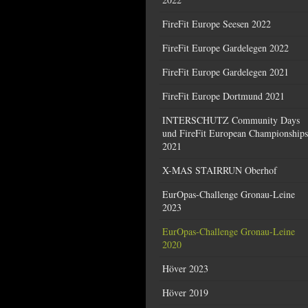
FireFit Europe Seesen 2022
FireFit Europe Gardelegen 2022
FireFit Europe Gardelegen 2021
FireFit Europe Dortmund 2021
INTERSCHUTZ Community Days
und FireFit European Championships
2021
X-MAS STAIRRUN Oberhof
EurOpas-Challenge Gronau-Leine
2023
EurOpas-Challenge Gronau-Leine
2020
Höver 2023
Höver 2019