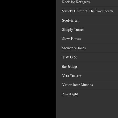
Rock for Refugees
Sweety Glitter & The Sweethearts
Soulviertel
Simply Turner
Slow Horses
Steiner & Jones
T W O 65
the Jetlags
Vera Tavares
Viator Inter Mundos
ZweiLight