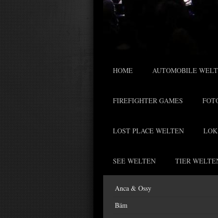
HOME
AUTOMOBILE WEL
FIREFIGHTER GAMES
FOT
LOST PLACE WELTEN
LOK
SEE WELTEN
TIER WELTE
Anca & Ossy
Bäm