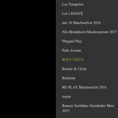
Los Tumpolos
Let`s DANCE
mit 18 Maschseefest 2016
Nils Brunkhorst Musikzentrum 2017
Plugand Play
Park Avenue
ROSY VISTA
Ronnie & Clyde
Realtime
RE-PLAY Maschseefest 2016
reejoy
Ramses Seebühne Steinhuder Meer
2015