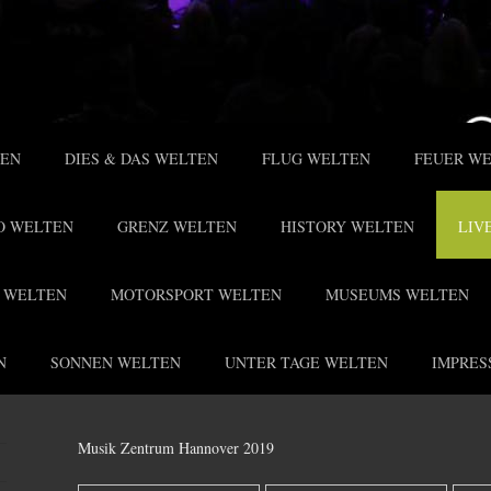
TEN
DIES & DAS WELTEN
FLUG WELTEN
FEUER W
O WELTEN
GRENZ WELTEN
HISTORY WELTEN
LIV
 WELTEN
MOTORSPORT WELTEN
MUSEUMS WELTEN
N
SONNEN WELTEN
UNTER TAGE WELTEN
IMPRES
Musik Zentrum Hannover 2019