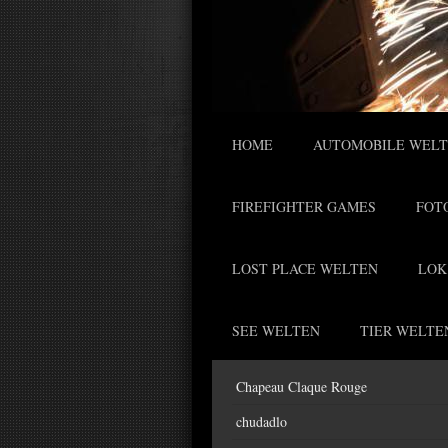
HOME
AUTOMOBILE WEL
FIREFIGHTER GAMES
FOT
LOST PLACE WELTEN
LOK
SEE WELTEN
TIER WELTE
Chapeau Claque Rouge
chudadlo