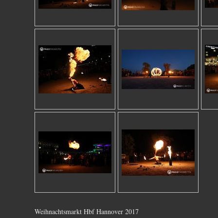
Weihnachtsmarkt Hbf Hannover 2017