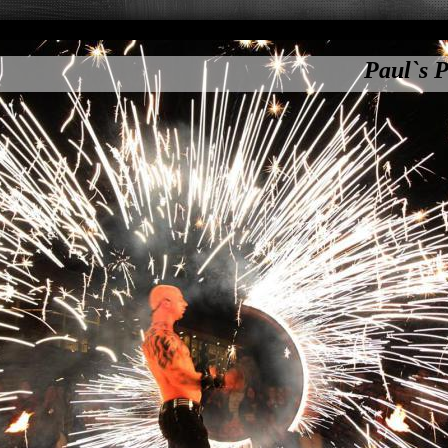
Paul`s P