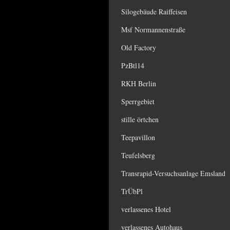
Silogebäude Raiffeisen
Msf Normannenstraße
Old Factory
PzBtl14
RKH Berlin
Sperrgebiet
stille örtchen
Teepavillon
Teufelsberg
Transrapid-Versuchsanlage Emsland
TrÜbPl
verlassenes Hotel
verlassenes Autohaus