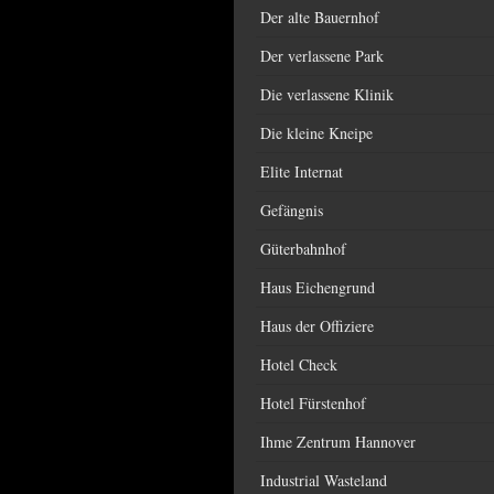
Der alte Bauernhof
Der verlassene Park
Die verlassene Klinik
Die kleine Kneipe
Elite Internat
Gefängnis
Güterbahnhof
Haus Eichengrund
Haus der Offiziere
Hotel Check
Hotel Fürstenhof
Ihme Zentrum Hannover
Industrial Wasteland