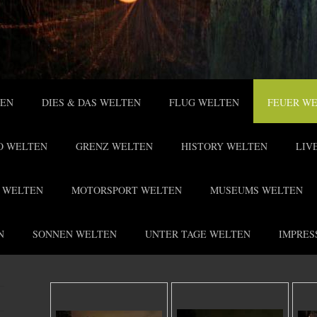
TEN
DIES & DAS WELTEN
FLUG WELTEN
FEUER W
O WELTEN
GRENZ WELTEN
HISTORY WELTEN
LIV
 WELTEN
MOTORSPORT WELTEN
MUSEUMS WELTEN
N
SONNEN WELTEN
UNTER TAGE WELTEN
IMPRES