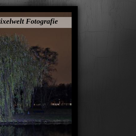
ixelwelt Fotografie