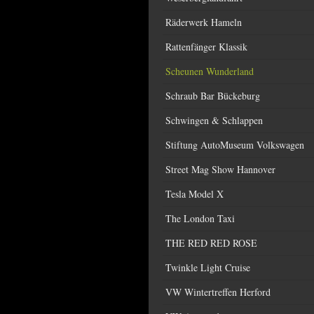
Räderwerk Hameln
Rattenfänger Klassik
Scheunen Wunderland
Schraub Bar Bückeburg
Schwingen & Schlappen
Stiftung AutoMuseum Volkswagen
Street Mag Show Hannover
Tesla Model X
The London Taxi
THE RED RED ROSE
Twinkle Light Cruise
VW Wintertreffen Herford