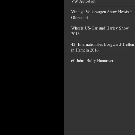
VW Autostadt
Vintage Volkswagen Show Hessisch
Oldendorf
Wheels US-Car und Harley Show
2018
42. Internationales Borgward-Treffen
in Hameln 2016
60 Jahre Bully Hannover