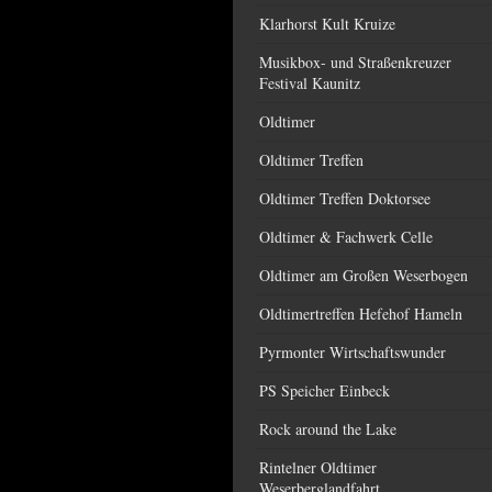
Klarhorst Kult Kruize
Musikbox- und Straßenkreuzer
Festival Kaunitz
Oldtimer
Oldtimer Treffen
Oldtimer Treffen Doktorsee
Oldtimer & Fachwerk Celle
Oldtimer am Großen Weserbogen
Oldtimertreffen Hefehof Hameln
Pyrmonter Wirtschaftswunder
PS Speicher Einbeck
Rock around the Lake
Rintelner Oldtimer
Weserberglandfahrt