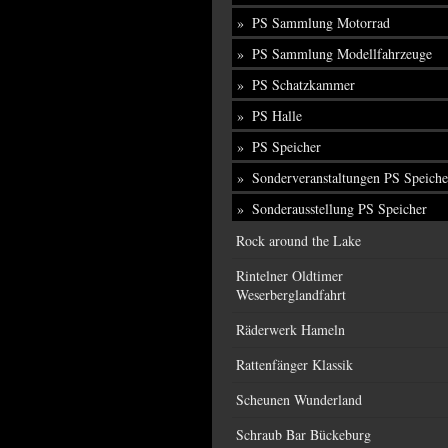
PS Sammlung Motorrad
PS Sammlung Modellfahrzeuge
PS Schatzkammer
PS Halle
PS Speicher
Sonderveranstaltungen PS Speiche
Sonderausstellung PS Speicher
Rock around the Lake
Rintelner Oldtimer
Weserberglandfahrt
Räderwerk Hameln
Rattenfänger Klassik
Scheunen Wunderland
Schraub Bar Bückeburg