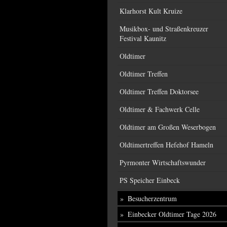
Klarhorst Kult Kruize
Musikbox- und Straßenkreuzer
Festival Kaunitz
Oldtimer
Oldtimer Treffen
Oldtimer Treffen Doktorsee
Oldtimer & Fachwerk Celle
Oldtimer am Großen Weserbogen
Oldtimertreffen Hefehof Hameln
Pyrmonter Wirtschaftswunder
PS Speicher Einbeck
Besucherzentrum
Einbecker Oldtimer Tage 2026