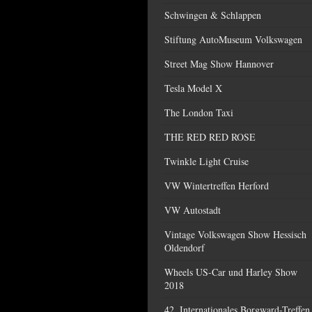
Schwingen & Schlappen
Stiftung AutoMuseum Volkswagen
Street Mag Show Hannover
Tesla Model X
The London Taxi
THE RED RED ROSE
Twinkle Light Cruise
VW Wintertreffen Herford
VW Autostadt
Vintage Volkswagen Show Hessisch
Oldendorf
Wheels US-Car und Harley Show
2018
42. Internationales Borgward-Treffen