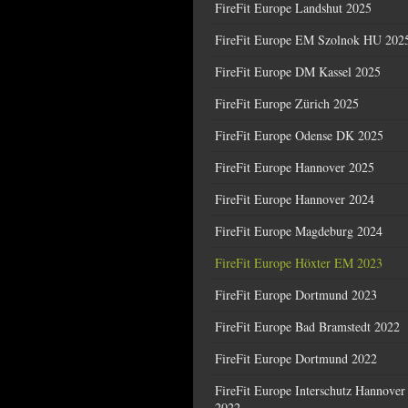
FireFit Europe Landshut 2025
FireFit Europe EM Szolnok HU 202
FireFit Europe DM Kassel 2025
FireFit Europe Zürich 2025
FireFit Europe Odense DK 2025
FireFit Europe Hannover 2025
FireFit Europe Hannover 2024
FireFit Europe Magdeburg 2024
FireFit Europe Höxter EM 2023
FireFit Europe Dortmund 2023
FireFit Europe Bad Bramstedt 2022
FireFit Europe Dortmund 2022
FireFit Europe Interschutz Hannover
2022