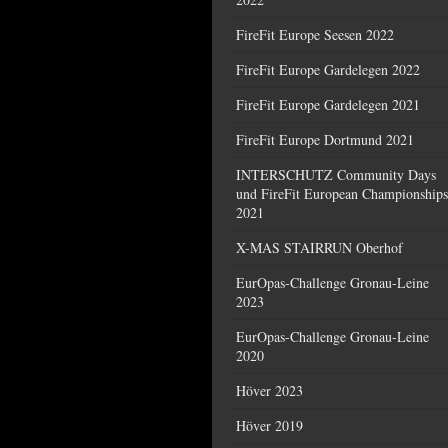
FireFit Europe Seesen 2022
FireFit Europe Gardelegen 2022
FireFit Europe Gardelegen 2021
FireFit Europe Dortmund 2021
INTERSCHUTZ Community Days
und FireFit European Championships
2021
X-MAS STAIRRUN Oberhof
EurOpas-Challenge Gronau-Leine
2023
EurOpas-Challenge Gronau-Leine
2020
Höver 2023
Höver 2019