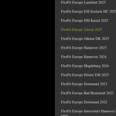
FireFit Europe Landshut 2025
FireFit Europe EM Szolnok HU 202
FireFit Europe DM Kassel 2025
FireFit Europe Zürich 2025
FireFit Europe Odense DK 2025
FireFit Europe Hannover 2025
FireFit Europe Hannover 2024
FireFit Europe Magdeburg 2024
FireFit Europe Höxter EM 2023
FireFit Europe Dortmund 2023
FireFit Europe Bad Bramstedt 2022
FireFit Europe Dortmund 2022
FireFit Europe Interschutz Hannover
2022