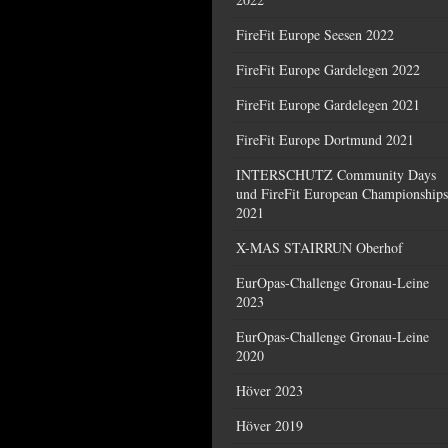
FireFit Europe Seesen 2022
FireFit Europe Gardelegen 2022
FireFit Europe Gardelegen 2021
FireFit Europe Dortmund 2021
INTERSCHUTZ Community Days
und FireFit European Championships
2021
X-MAS STAIRRUN Oberhof
EurOpas-Challenge Gronau-Leine
2023
EurOpas-Challenge Gronau-Leine
2020
Höver 2023
Höver 2019