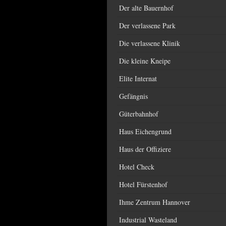
Der alte Bauernhof
Der verlassene Park
Die verlassene Klinik
Die kleine Kneipe
Elite Internat
Gefängnis
Güterbahnhof
Haus Eichengrund
Haus der Offiziere
Hotel Check
Hotel Fürstenhof
Ihme Zentrum Hannover
Industrial Wasteland