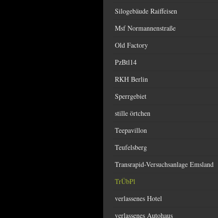
Silogebäude Raiffeisen
Msf Normannenstraße
Old Factory
PzBtl14
RKH Berlin
Sperrgebiet
stille örtchen
Teepavillon
Teufelsberg
Transrapid-Versuchsanlage Emsland
TrÜbPl
verlassenes Hotel
verlassenes Autohaus